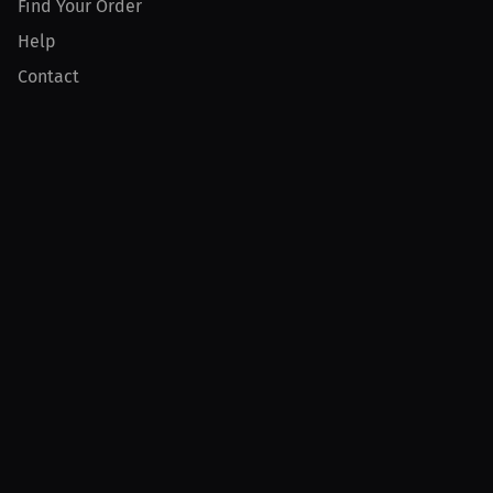
Find Your Order
Help
Contact
Product
For Creators
For Athletes
For PPV Events
For Advertisers
Join MILLIONS
Join as an Athlete
Join as a Creator
Join as an Organization
Join as a Fan