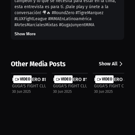
campeón y lo que se necesita para estar en la cima,
esta entrevista es para ti. ¡Dale play y únete a la
conversación! 🎥🔥 #RoundZero #TigreMarquez
#LUXFightLeague #MMAEnLatinoamérica
#ArtesMarcialesMixtas #GugaJunyentMMA
Show More
Other Media Posts
Show All
ROUND ZERO #8: RAÚL ZARAGOZA | Comi...
VIDEO
ROUND ZERO #14: JUAN "PEGAJOSO" DÍ
VIDEO
ROUND ZERO #13: S
VIDEO
GUGA'S FIGHT CLUB: ROUND ZERO
GUGA'S FIGHT CLUB: ROUND ZERO
GUGA'S FIGHT CLUB:
30 Jun 2025
30 Jun 2025
30 Jun 2025